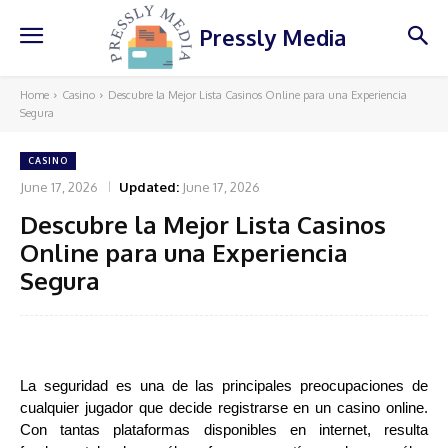
Pressly Media
Home
Casino
Descubre la Mejor Lista Casinos Online para una Experiencia
Segura
CASINO
June 17, 2026
Updated:
June 17, 2026
Descubre la Mejor Lista Casinos
Online para una Experiencia
Segura
La seguridad es una de las principales preocupaciones de
cualquier jugador que decide registrarse en un casino online.
Con tantas plataformas disponibles en internet, resulta