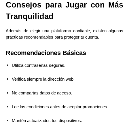
Consejos para Jugar con Más
Tranquilidad
Además de elegir una plataforma confiable, existen algunas
prácticas recomendables para proteger tu cuenta.
Recomendaciones Básicas
Utiliza contraseñas seguras.
Verifica siempre la dirección web.
No compartas datos de acceso.
Lee las condiciones antes de aceptar promociones.
Mantén actualizados tus dispositivos.