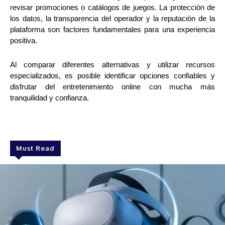
revisar promociones o catálogos de juegos. La protección de
los datos, la transparencia del operador y la reputación de la
plataforma son factores fundamentales para una experiencia
positiva.
Al comparar diferentes alternativas y utilizar recursos
especializados, es posible identificar opciones confiables y
disfrutar del entretenimiento online con mucha más
tranquilidad y confianza.
Must Read