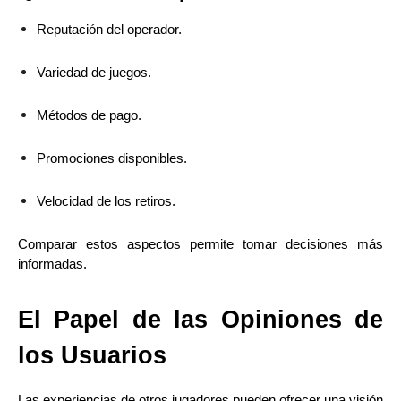
Reputación del operador.
Variedad de juegos.
Métodos de pago.
Promociones disponibles.
Velocidad de los retiros.
Comparar estos aspectos permite tomar decisiones más
informadas.
El Papel de las Opiniones de
los Usuarios
Las experiencias de otros jugadores pueden ofrecer una visión