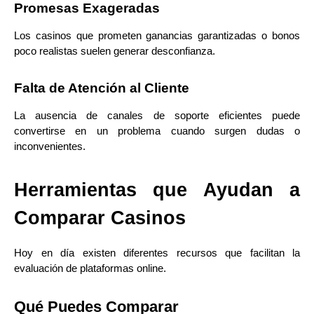
Promesas Exageradas
Los casinos que prometen ganancias garantizadas o bonos
poco realistas suelen generar desconfianza.
Falta de Atención al Cliente
La ausencia de canales de soporte eficientes puede
convertirse en un problema cuando surgen dudas o
inconvenientes.
Herramientas que Ayudan a
Comparar Casinos
Hoy en día existen diferentes recursos que facilitan la
evaluación de plataformas online.
Qué Puedes Comparar