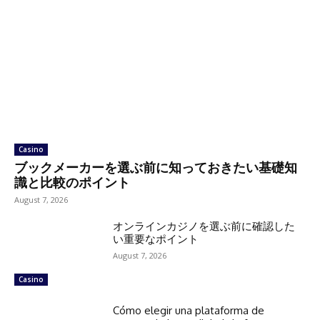
Casino
ブックメーカーを選ぶ前に知っておきたい基礎知
識と比較のポイント
August 7, 2026
オンラインカジノを選ぶ前に確認した
い重要なポイント
August 7, 2026
Casino
Cómo elegir una plataforma de