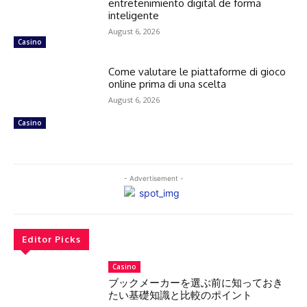
entretenimiento digital de forma
inteligente
August 6, 2026
Casino
Come valutare le piattaforme di gioco
online prima di una scelta
August 6, 2026
Casino
- Advertisement -
Editor Picks
Casino
ブックメーカーを選ぶ前に知っておき
たい基礎知識と比較のポイント