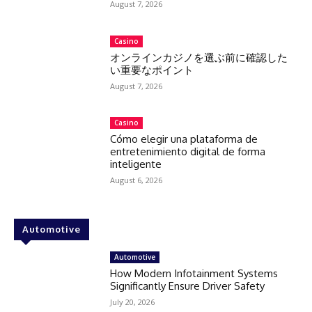
August 7, 2026
Casino
オンラインカジノを選ぶ前に確認した
い重要なポイント
August 7, 2026
Casino
Cómo elegir una plataforma de
entretenimiento digital de forma
inteligente
August 6, 2026
Automotive
Automotive
How Modern Infotainment Systems
Significantly Ensure Driver Safety
July 20, 2026