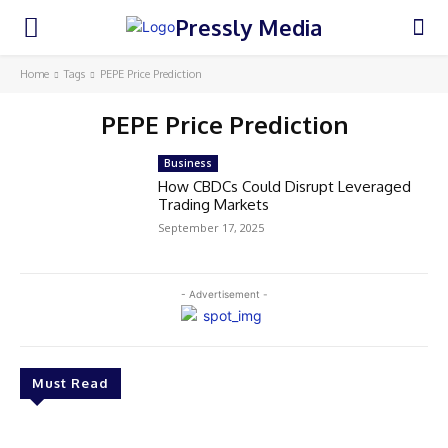
Pressly Media
Home
Tags
PEPE Price Prediction
PEPE Price Prediction
Business
How CBDCs Could Disrupt Leveraged
Trading Markets
September 17, 2025
- Advertisement -
Must Read