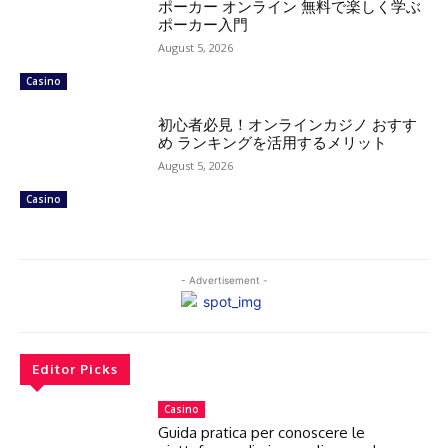
ポーカー オンライン 無料で楽しく学ぶ
ポーカー入門
August 5, 2026
Casino
初心者必見！オンラインカジノ おすす
め ランキングを活用するメリット
August 5, 2026
Casino
- Advertisement -
Editor Picks
Casino
Guida pratica per conoscere le