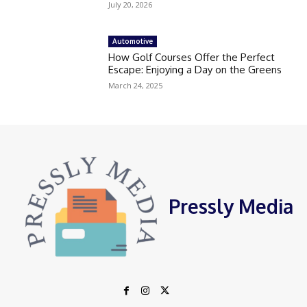
July 20, 2026
Automotive
How Golf Courses Offer the Perfect
Escape: Enjoying a Day on the Greens
March 24, 2025
Pressly Media