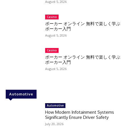
August 5, 2026
Casino
ポーカー オンライン 無料で楽しく学ぶ
ポーカー入門
August 5, 2026
Casino
ポーカー オンライン 無料で楽しく学ぶ
ポーカー入門
August 5, 2026
Automotive
Automotive
How Modern Infotainment Systems
Significantly Ensure Driver Safety
July 20, 2026