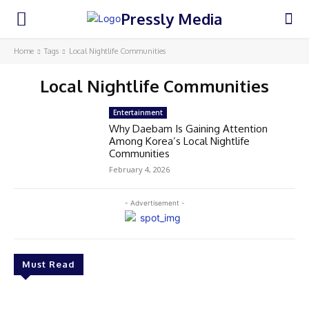
Pressly Media
Home
Tags
Local Nightlife Communities
Local Nightlife Communities
Entertainment
Why Daebam Is Gaining Attention
Among Korea’s Local Nightlife
Communities
February 4, 2026
- Advertisement -
Must Read