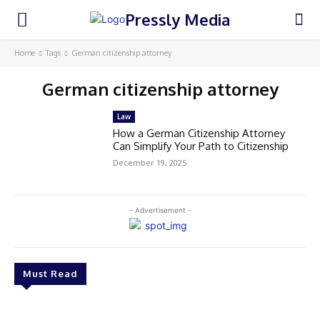
Pressly Media
Home
Tags
German citizenship attorney
German citizenship attorney
Law
How a German Citizenship Attorney
Can Simplify Your Path to Citizenship
December 19, 2025
- Advertisement -
Must Read