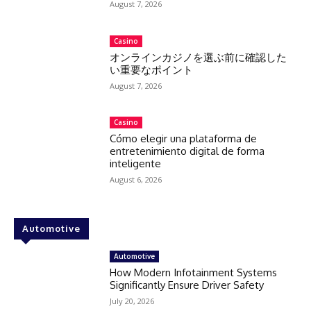
August 7, 2026
Casino
オンラインカジノを選ぶ前に確認した
い重要なポイント
August 7, 2026
Casino
Cómo elegir una plataforma de
entretenimiento digital de forma
inteligente
August 6, 2026
Automotive
Automotive
How Modern Infotainment Systems
Significantly Ensure Driver Safety
July 20, 2026