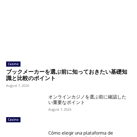
Casino
ブックメーカーを選ぶ前に知っておきたい基礎知
識と比較のポイント
August 7, 2026
オンラインカジノを選ぶ前に確認した
い重要なポイント
August 7, 2026
Casino
Cómo elegir una plataforma de